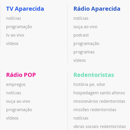
TV Aparecida
Rádio Aparecida
notícias
notícias
programação
ouça ao vivo
tv ao vivo
podcast
vídeos
programação
programas
vídeos
Rádio POP
Redentoristas
empregos
história pe. vitor
notícias
hospedagem santo afonso
ouça ao vivo
missionários redentoristas
programação
missões redentoristas
vídeos
notícias
obras sociais redentoristas