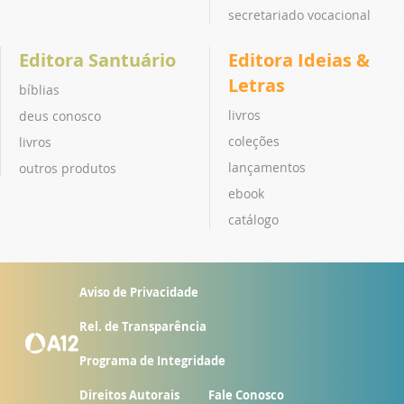
secretariado vocacional
Editora Santuário
Editora Ideias &
Letras
bíblias
livros
deus conosco
coleções
livros
lançamentos
outros produtos
ebook
catálogo
Aviso de Privacidade
Rel. de Transparência
Programa de Integridade
Direitos Autorais
Fale Conosco