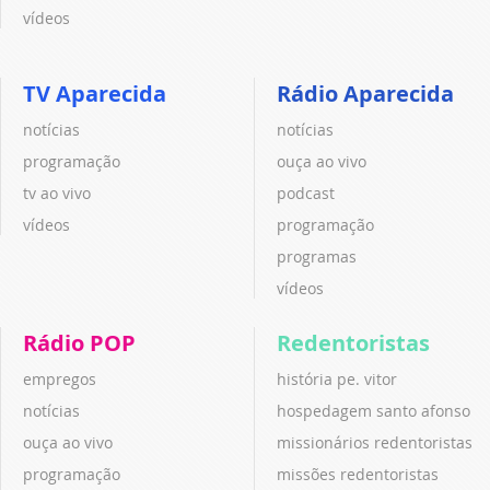
vídeos
TV Aparecida
Rádio Aparecida
notícias
notícias
programação
ouça ao vivo
tv ao vivo
podcast
vídeos
programação
programas
vídeos
Rádio POP
Redentoristas
empregos
história pe. vitor
notícias
hospedagem santo afonso
ouça ao vivo
missionários redentoristas
programação
missões redentoristas