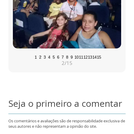
1
2
3
4
5
6
7
8
9
10
11
12
13
14
15
2
/15
Seja o primeiro a comentar
Os comentários e avaliações são de responsabilidade exclusiva de
seus autores e não representam a opinião do site.