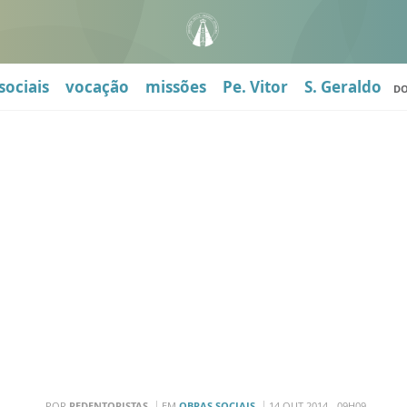
sociais
vocação
missões
Pe. Vitor
S. Geraldo
D
POR
REDENTORISTAS
EM
OBRAS SOCIAIS
14 OUT 2014 - 09H09