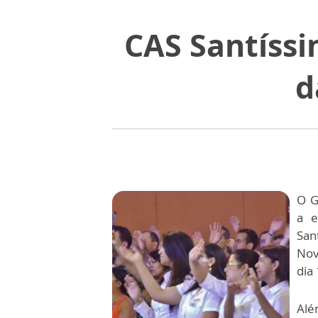
CAS Santíssi
d
O G
a e
San
Nov
dia
Alé