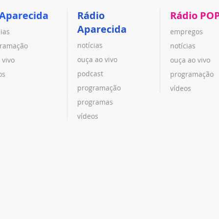
 Aparecida
Rádio
Rádio PO
Aparecida
cias
empregos
notícias
ramação
notícias
ouça ao vivo
 vivo
ouça ao vivo
podcast
os
programação
programação
vídeos
programas
vídeos