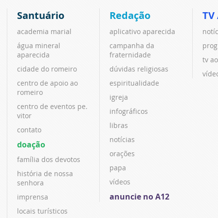
Santuário
Redação
TV
academia marial
aplicativo aparecida
notí
água mineral
campanha da
prog
aparecida
fraternidade
tv ao
cidade do romeiro
dúvidas religiosas
víde
centro de apoio ao
espiritualidade
romeiro
igreja
centro de eventos pe.
infográficos
vitor
libras
contato
notícias
doação
orações
família dos devotos
papa
história de nossa
vídeos
senhora
anuncie no A12
imprensa
locais turísticos