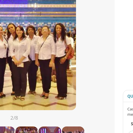
QU
Cad
me
3
/8