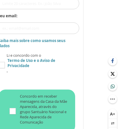
eu email:
Saiba mais sobre como usamos seus
dados
Li e concordo com o
Termo de Uso
e o
Aviso de
Privacidade
.
Concordo em receber
mensagens da Casa da Mãe
Aparecida, através do
grupo Santuário Nacional e
Rede Aparecida de
Comunicação