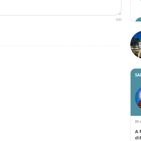
500
SA
05 
A 
di