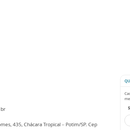
QU
Cad
me
.br
mes, 435, Chácara Tropical – Potim/SP. Cep