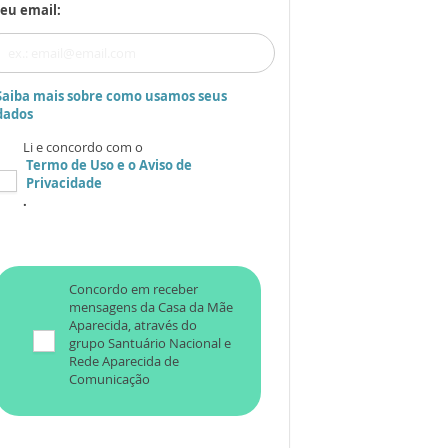
eu email:
Saiba mais sobre como usamos seus
dados
Li e concordo com o
Termo de Uso
e o
Aviso de
Privacidade
.
Concordo em receber
mensagens da Casa da Mãe
Aparecida, através do
grupo Santuário Nacional e
Rede Aparecida de
Comunicação