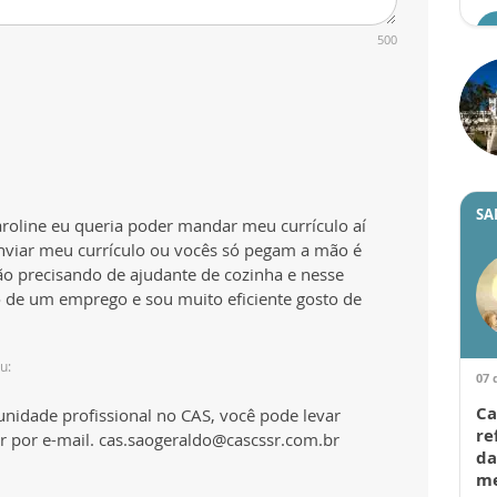
500
SA
roline eu queria poder mandar meu currículo aí
nviar meu currículo ou vocês só pegam a mão é
ão precisando de ajudante de cozinha e nesse
de um emprego e sou muito eficiente gosto de
u:
07 
Ca
unidade profissional no CAS, você pode levar
re
r por e-mail. cas.saogeraldo@cascssr.com.br
da
me