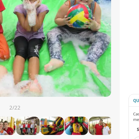
QU
2
/22
Cad
me