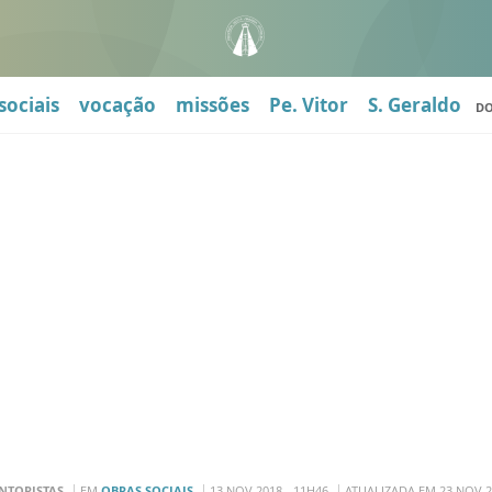
sociais
vocação
missões
Pe. Vitor
S. Geraldo
D
NTORISTAS
EM
OBRAS SOCIAIS
13 NOV 2018 - 11H46
ATUALIZADA EM 23 NOV 2