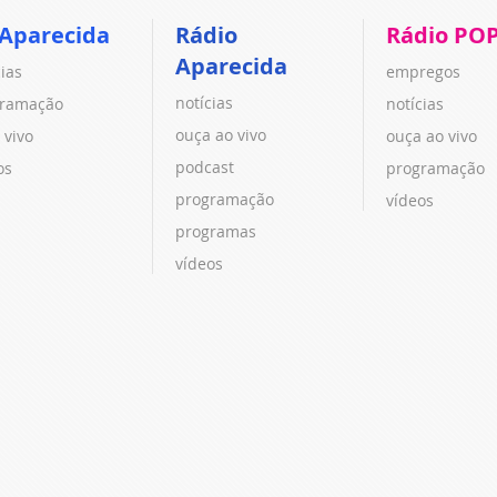
 Aparecida
Rádio
Rádio PO
Aparecida
cias
empregos
notícias
ramação
notícias
ouça ao vivo
 vivo
ouça ao vivo
podcast
os
programação
programação
vídeos
programas
vídeos