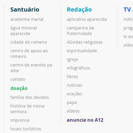
Santuário
Redação
TV
academia marial
aplicativo aparecida
notí
água mineral
campanha da
prog
aparecida
fraternidade
tv ao
cidade do romeiro
dúvidas religiosas
víde
centro de apoio ao
espiritualidade
romeiro
igreja
centro de eventos pe.
infográficos
vitor
libras
contato
notícias
doação
orações
família dos devotos
papa
história de nossa
vídeos
senhora
anuncie no A12
imprensa
locais turísticos