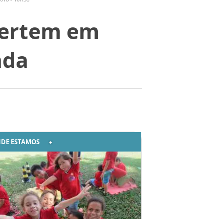
ivertem em
ada
DE ESTAMOS