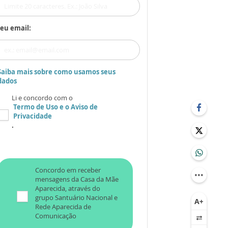
eu email:
Saiba mais sobre como usamos seus
dados
Li e concordo com o
Termo de Uso
e o
Aviso de
Privacidade
.
Concordo em receber
mensagens da Casa da Mãe
Aparecida, através do
grupo Santuário Nacional e
Rede Aparecida de
Comunicação