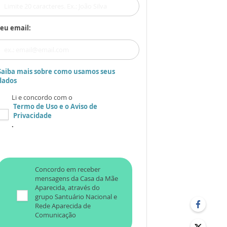
eu email:
Saiba mais sobre como usamos seus
dados
Li e concordo com o
Termo de Uso
e o
Aviso de
Privacidade
.
Concordo em receber
mensagens da Casa da Mãe
Aparecida, através do
grupo Santuário Nacional e
Rede Aparecida de
Comunicação