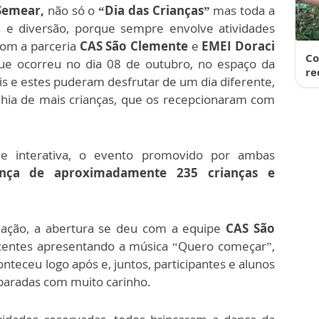
Semear,
não só o
“Dia das Crianças”
mas toda a
 e diversão, porque sempre envolve atividades
 com a parceria
CAS São Clemente
e
EMEI Doraci
Co
 que ocorreu no dia 08 de outubro, no espaço da
re
s e estes puderam desfrutar de um dia diferente,
ia de mais crianças, que os recepcionaram com
 interativa, o evento promovido por ambas
ença de aproximadamente 235 crianças e
ção, a abertura se deu com a equipe
CAS São
scentes apresentando a música “Quero começar”,
teceu logo após e, juntos, participantes e alunos
paradas com muito carinho.