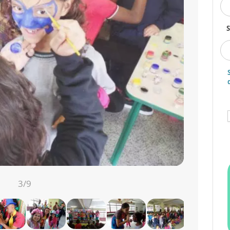
S
3
/9