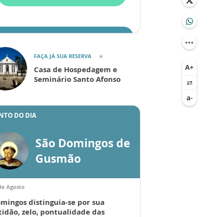
ENVIAR
FAÇA JÁ SUA RESERVA
Casa de Hospedagem e
Seminário Santo Afonso
NTO DO DIA
São Domingos de
Gusmão
de Agosto
mingos distinguia-se por sua
tidão, zelo, pontualidade das