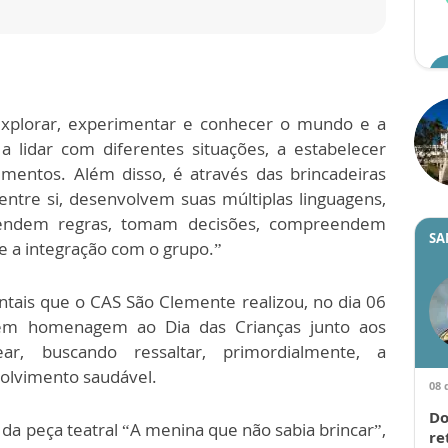
r
e explorar, experimentar e conhecer o mundo e a
a lidar com diferentes situações, a estabelecer
imentos. Além disso, é através das brincadeiras
ntre si, desenvolvem suas múltiplas linguagens,
rendem regras, tomam decisões, compreendem
SA
 e a integração com o grupo.”
tais que o CAS São Clemente realizou, no dia 06
em homenagem ao Dia das Crianças junto aos
ar, buscando ressaltar, primordialmente, a
volvimento saudável.
08 
Do
 da peça teatral “A menina que não sabia brincar”,
re