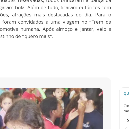
vidades reservadas, todos brincaram a dança da
ogaram bola. Além de tudo, ficaram eufóricos com
alões, atrações mais destacadas do dia. Para o
os foram convidados a uma viagem no “Trem da
omotiva humana. Após almoço e jantar, veio a
stinho de “quero mais”.
QU
Cad
me