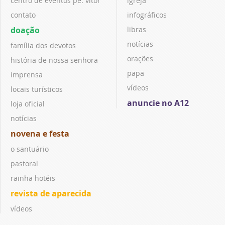
centro de eventos pe. vitor
igreja
contato
infográficos
doação
libras
notícias
família dos devotos
orações
história de nossa senhora
papa
imprensa
vídeos
locais turísticos
anuncie no A12
loja oficial
notícias
novena e festa
o santuário
pastoral
rainha hotéis
revista de aparecida
vídeos