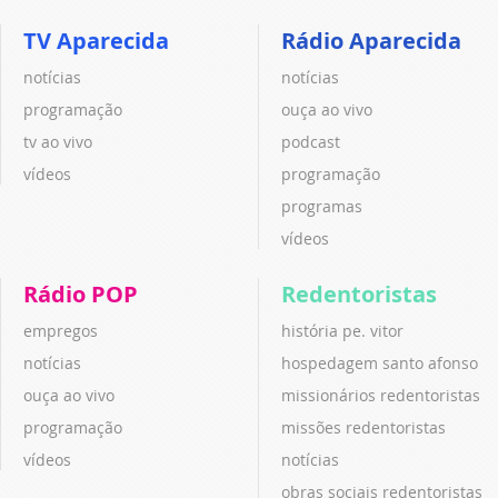
TV Aparecida
Rádio Aparecida
notícias
notícias
programação
ouça ao vivo
tv ao vivo
podcast
vídeos
programação
programas
vídeos
Rádio POP
Redentoristas
empregos
história pe. vitor
notícias
hospedagem santo afonso
ouça ao vivo
missionários redentoristas
programação
missões redentoristas
vídeos
notícias
obras sociais redentoristas