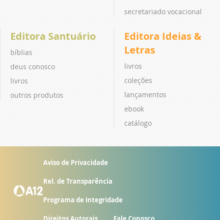
secretariado vocacional
Editora Santuário
Editora Ideias &
Letras
bíblias
livros
deus conosco
coleções
livros
lançamentos
outros produtos
ebook
catálogo
Aviso de Privacidade
Rel. de Transparência
Programa de Integridade
Direitos Autorais
Fale Conosco