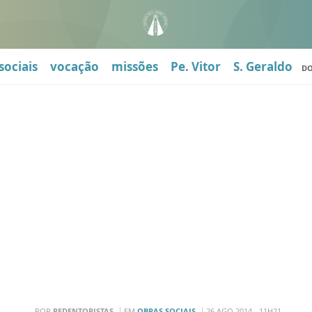
sociais
vocação
missões
Pe. Vitor
S. Geraldo
D
POR
REDENTORISTAS
EM
OBRAS SOCIAIS
26 AGO 2014 - 11H21