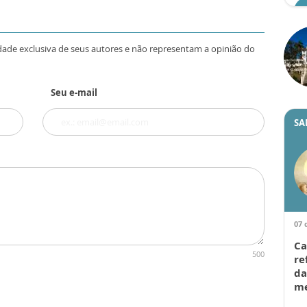
dade exclusiva de seus autores e não representam a opinião do
Seu e-mail
SA
07 
Ca
500
re
da
me