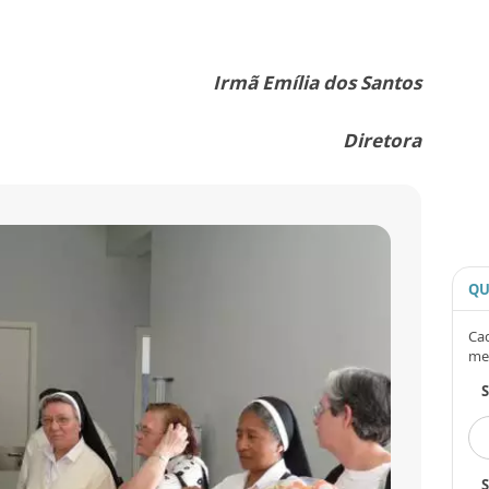
Irmã Emília dos Santos
Diretora
QU
Cad
me
S