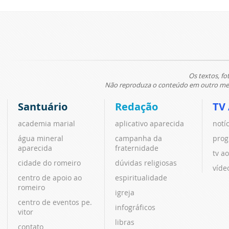
Os textos, fo
Não reproduza o conteúdo em outro meio
Santuário
Redação
TV
academia marial
aplicativo aparecida
notí
água mineral
campanha da
prog
aparecida
fraternidade
tv ao
cidade do romeiro
dúvidas religiosas
víde
centro de apoio ao
espiritualidade
romeiro
igreja
centro de eventos pe.
infográficos
vitor
libras
contato