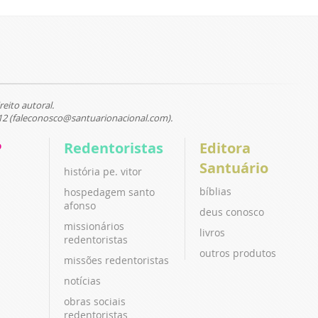
reito autoral.
12 (faleconosco@santuarionacional.com).
P
Redentoristas
Editora
Santuário
história pe. vitor
bíblias
hospedagem santo
afonso
deus conosco
missionários
livros
redentoristas
outros produtos
missões redentoristas
notícias
obras sociais
redentoristas