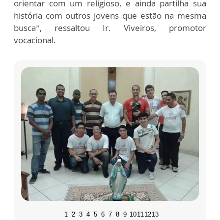
orientar com um religioso, e ainda partilha sua
história com outros jovens que estão na mesma
busca”, ressaltou Ir. Viveiros, promotor
vocacional.
1
2
3
4
5
6
7
8
9
10
11
12
13