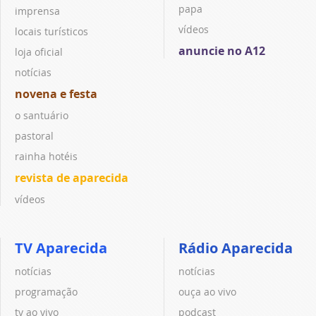
papa
imprensa
vídeos
locais turísticos
anuncie no A12
loja oficial
notícias
novena e festa
o santuário
pastoral
rainha hotéis
revista de aparecida
vídeos
TV Aparecida
Rádio Aparecida
notícias
notícias
programação
ouça ao vivo
tv ao vivo
podcast