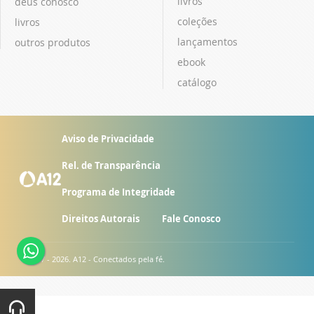
livros
deus conosco
coleções
livros
lançamentos
outros produtos
ebook
catálogo
Aviso de Privacidade
Rel. de Transparência
Programa de Integridade
Direitos Autorais
Fale Conosco
© 2007 - 2026. A12 - Conectados pela fé.