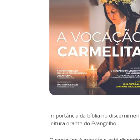
importância da bíblia no discerniment
leitura orante do Evangelho.
O conteúdo é gratuito e está disponív