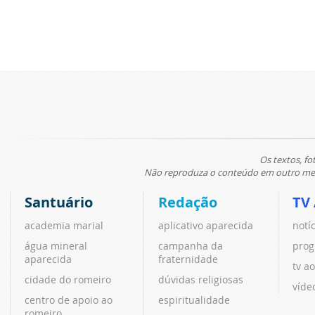
Os textos, fo
Não reproduza o conteúdo em outro meio
Santuário
Redação
TV
academia marial
aplicativo aparecida
notí
água mineral
campanha da
prog
aparecida
fraternidade
tv ao
cidade do romeiro
dúvidas religiosas
víde
centro de apoio ao
espiritualidade
romeiro