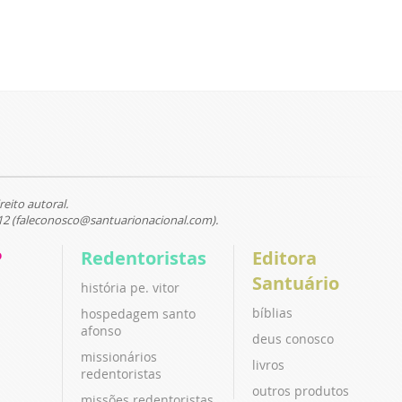
reito autoral.
12 (faleconosco@santuarionacional.com).
P
Redentoristas
Editora
Santuário
história pe. vitor
bíblias
hospedagem santo
afonso
deus conosco
missionários
livros
redentoristas
outros produtos
missões redentoristas