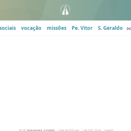
sociais
vocação
missões
Pe. Vitor
S. Geraldo
D
POR
THAMARA GOMES
EM NOTÍCIAS
09 SET 2016 - 15H07