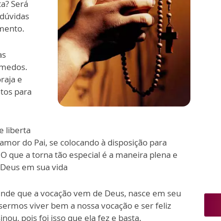
ta? Será
 dúvidas
imento.
as
s medos.
raja e
tos para
 liberta
 amor do Pai, se colocando à disposição para
O que a torna tão especial é a maneira plena e
 Deus em sua vida
de que a vocação vem de Deus, nasce em seu
isermos viver bem a nossa vocação e ser feliz
ou, pois foi isso que ela fez e basta.