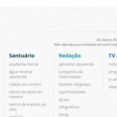
Os textos, fo
Não reproduza o conteúdo em outro meio
Santuário
Redação
TV
academia marial
aplicativo aparecida
notí
água mineral
campanha da
prog
aparecida
fraternidade
tv ao
cidade do romeiro
dúvidas religiosas
víde
centro de apoio ao
espiritualidade
romeiro
igreja
centro de eventos pe.
infográficos
vitor
libras
contato