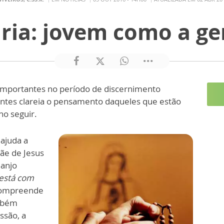
ria: jovem como a ge
 importantes no período de discernimento
entes clareia o pensamento daqueles que estão
ho seguir.
 ajuda a
ãe de Jesus
 anjo
 está com
 compreende
mbém
ssão, a