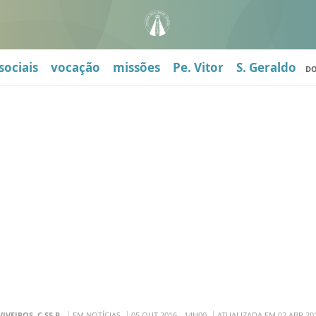
sociais
vocação
missões
Pe. Vitor
S. Geraldo
D
 VIVEIROS, C.SS.R.
EM NOTÍCIAS
05 OUT 2016 - 14H00
ATUALIZADA EM 02 ABR 201