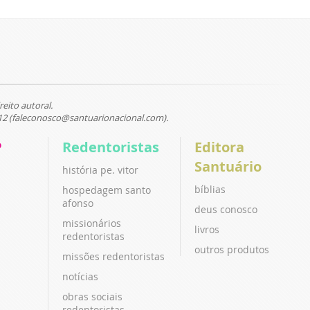
reito autoral.
12 (faleconosco@santuarionacional.com).
P
Redentoristas
Editora
Santuário
história pe. vitor
bíblias
hospedagem santo
afonso
deus conosco
missionários
livros
redentoristas
outros produtos
missões redentoristas
notícias
obras sociais
redentoristas