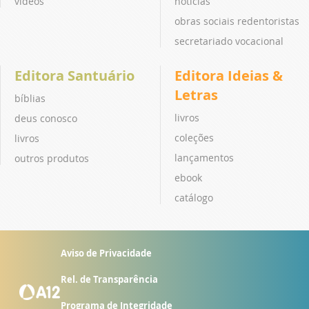
vídeos
notícias
obras sociais redentoristas
secretariado vocacional
Editora Santuário
Editora Ideias &
Letras
bíblias
livros
deus conosco
coleções
livros
lançamentos
outros produtos
ebook
catálogo
Aviso de Privacidade
Rel. de Transparência
Programa de Integridade