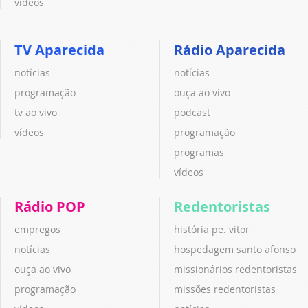
vídeos
TV Aparecida
Rádio Aparecida
notícias
notícias
programação
ouça ao vivo
tv ao vivo
podcast
vídeos
programação
programas
vídeos
Rádio POP
Redentoristas
empregos
história pe. vitor
notícias
hospedagem santo afonso
ouça ao vivo
missionários redentoristas
programação
missões redentoristas