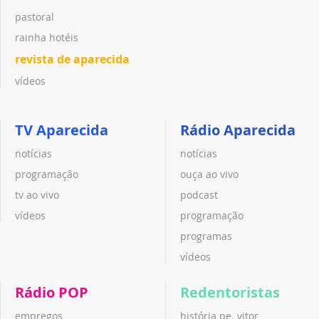
pastoral
rainha hotéis
revista de aparecida
vídeos
TV Aparecida
Rádio Aparecida
notícias
notícias
programação
ouça ao vivo
tv ao vivo
podcast
vídeos
programação
programas
vídeos
Rádio POP
Redentoristas
empregos
história pe. vitor