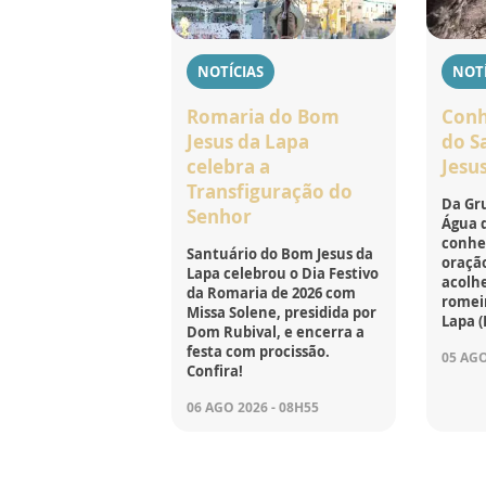
NOTÍCIAS
NOTÍ
Romaria do Bom
Conh
Jesus da Lapa
do S
celebra a
Jesu
Transfiguração do
Da Gru
Senhor
Água d
conhe
Santuário do Bom Jesus da
oração
Lapa celebrou o Dia Festivo
acolh
da Romaria de 2026 com
romei
Missa Solene, presidida por
Lapa (
Dom Rubival, e encerra a
festa com procissão.
05 AGO
Confira!
06 AGO 2026 - 08H55