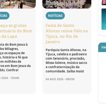
CIAS
NOTÍCIAS
eça as grutas
Festa de Santo
antuário do Bom
Afonso reúne fiéis na
s da Lapa
Tijuca, no Rio de
Janeiro
ta do Bom Jesus à
FA
os Milagres,
Paróquia Santo Afonso, na
ça os espaços de
Tijuca, celebra o padroeiro
, história e fé que
com Setenário, procissão,
em milhões de
Missa Solene, música sacra
ros em Bom Jesus da
e confraternização da
BA). Confira!
comunidade. Saiba mais!
 2026 - 15H40
04 AGO 2026 - 08H30