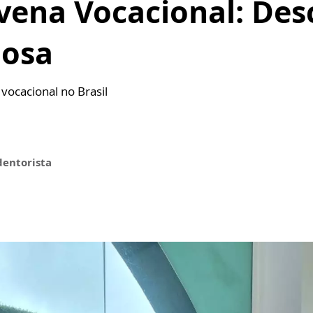
ena Vocacional: Des
iosa
vocacional no Brasil
dentorista