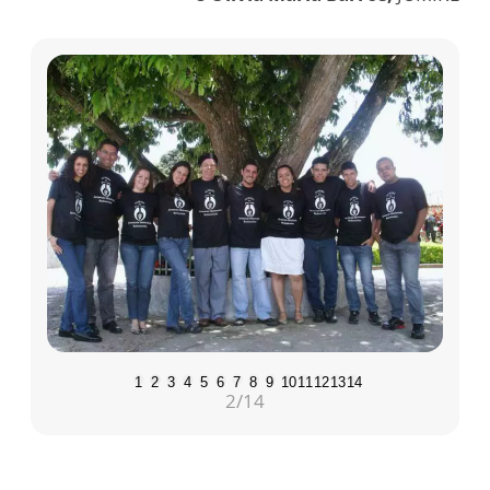
1
2
3
4
5
6
7
8
9
10
11
12
13
14
2
/14