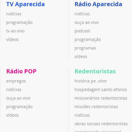
TV Aparecida
Rádio Aparecida
notícias
notícias
programação
ouça ao vivo
tv ao vivo
podcast
vídeos
programação
programas
vídeos
Rádio POP
Redentoristas
empregos
história pe. vitor
notícias
hospedagem santo afonso
ouça ao vivo
missionários redentoristas
programação
missões redentoristas
vídeos
notícias
obras sociais redentoristas