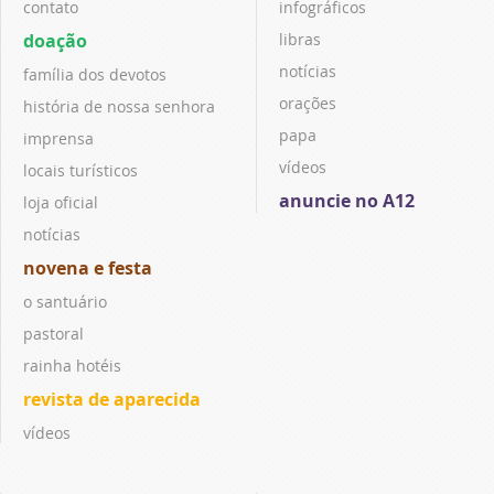
contato
infográficos
doação
libras
notícias
família dos devotos
orações
história de nossa senhora
papa
imprensa
vídeos
locais turísticos
anuncie no A12
loja oficial
notícias
novena e festa
o santuário
pastoral
rainha hotéis
revista de aparecida
vídeos