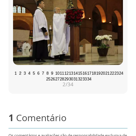
1
2
3
4
5
6
7
8
9
10
11
12
13
14
15
16
17
18
19
20
21
22
23
24
25
26
27
28
29
30
31
32
33
34
2
/34
1
Comentário
Os comentários e avaliações são de responsabilidade exclusiva de