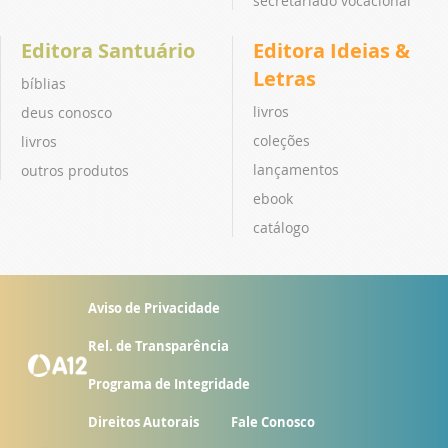
secretariado vocacional
Editora Santuário
Editora Ideias &
Letras
bíblias
livros
deus conosco
coleções
livros
lançamentos
outros produtos
ebook
catálogo
Aviso de Privacidade
Rel. de Transparência
Programa de Integridade
Direitos Autorais
Fale Conosco