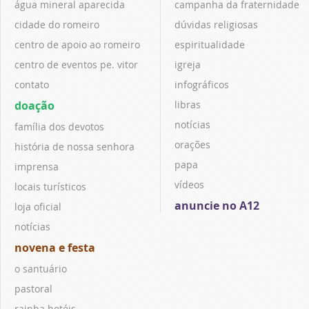
água mineral aparecida
campanha da fraternidade
cidade do romeiro
dúvidas religiosas
centro de apoio ao romeiro
espiritualidade
centro de eventos pe. vitor
igreja
contato
infográficos
doação
libras
notícias
família dos devotos
orações
história de nossa senhora
papa
imprensa
vídeos
locais turísticos
anuncie no A12
loja oficial
notícias
novena e festa
o santuário
pastoral
rainha hotéis