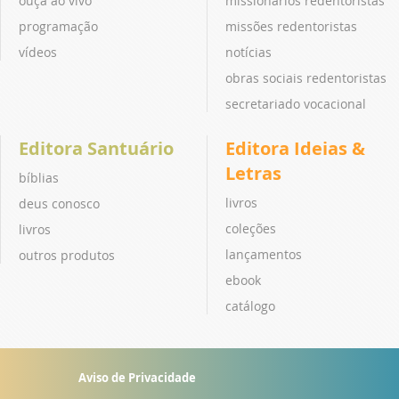
ouça ao vivo
missionários redentoristas
programação
missões redentoristas
vídeos
notícias
obras sociais redentoristas
secretariado vocacional
Editora Santuário
Editora Ideias &
Letras
bíblias
livros
deus conosco
coleções
livros
lançamentos
outros produtos
ebook
catálogo
Aviso de Privacidade