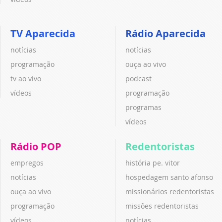
TV Aparecida
Rádio Aparecida
notícias
notícias
programação
ouça ao vivo
tv ao vivo
podcast
vídeos
programação
programas
vídeos
Rádio POP
Redentoristas
empregos
história pe. vitor
notícias
hospedagem santo afonso
ouça ao vivo
missionários redentoristas
programação
missões redentoristas
vídeos
notícias