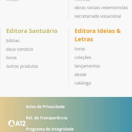
obras sociais redentoristas
secretariado vocacional
Editora Santuário
Editora Ideias &
Letras
bíblias
livros
deus conosco
coleções
livros
lançamentos
outros produtos
ebook
catálogo
Aviso de Privacidade
Rel. de Transparência
Programa de Integridade