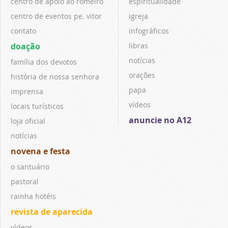
centro de apoio ao romeiro
espiritualidade
centro de eventos pe. vitor
igreja
contato
infográficos
doação
libras
notícias
família dos devotos
orações
história de nossa senhora
papa
imprensa
vídeos
locais turísticos
anuncie no A12
loja oficial
notícias
novena e festa
o santuário
pastoral
rainha hotéis
revista de aparecida
vídeos