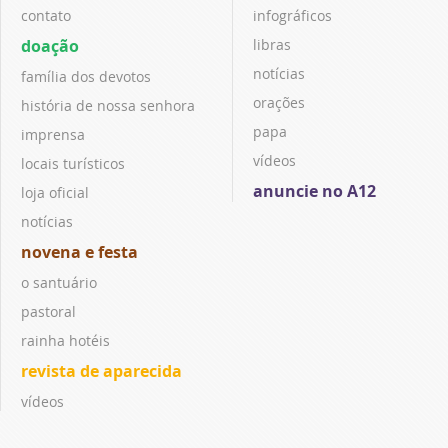
contato
infográficos
doação
libras
notícias
família dos devotos
orações
história de nossa senhora
papa
imprensa
vídeos
locais turísticos
anuncie no A12
loja oficial
notícias
novena e festa
o santuário
pastoral
rainha hotéis
revista de aparecida
vídeos