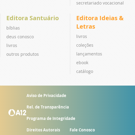
secretariado vocacional
Editora Santuário
Editora Ideias &
Letras
bíblias
livros
deus conosco
coleções
livros
lançamentos
outros produtos
ebook
catálogo
Aviso de Privacidade
Rel. de Transparência
Programa de Integridade
Direitos Autorais
Fale Conosco