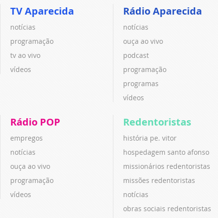
TV Aparecida
Rádio Aparecida
notícias
notícias
programação
ouça ao vivo
tv ao vivo
podcast
vídeos
programação
programas
vídeos
Rádio POP
Redentoristas
empregos
história pe. vitor
notícias
hospedagem santo afonso
ouça ao vivo
missionários redentoristas
programação
missões redentoristas
vídeos
notícias
obras sociais redentoristas