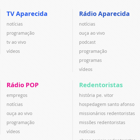
TV Aparecida
Rádio Aparecida
notícias
notícias
programação
ouça ao vivo
tv ao vivo
podcast
vídeos
programação
programas
vídeos
Rádio POP
Redentoristas
empregos
história pe. vitor
notícias
hospedagem santo afonso
ouça ao vivo
missionários redentoristas
programação
missões redentoristas
vídeos
notícias