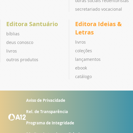
obras sociais redentoristas
secretariado vocacional
Editora Santuário
Editora Ideias &
Letras
bíblias
livros
deus conosco
coleções
livros
lançamentos
outros produtos
ebook
catálogo
Aviso de Privacidade
Rel. de Transparência
Programa de Integridade