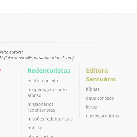
reito autoral.
12 (faleconosco@santuarionacional.com).
P
Redentoristas
Editora
Santuário
história pe. vitor
bíblias
hospedagem santo
afonso
deus conosco
missionários
livros
redentoristas
outros produtos
missões redentoristas
notícias
obras sociais