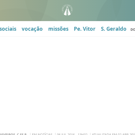
sociais
vocação
missões
Pe. Vitor
S. Geraldo
D
 VIVEIROS, C.SS.R.
EM NOTÍCIAS
06 JUL 2016 - 13H32
ATUALIZADA EM 02 ABR 201