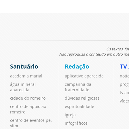
Os textos, fo
Não reproduza o conteúdo em outro meio
Santuário
Redação
TV
academia marial
aplicativo aparecida
notí
água mineral
campanha da
prog
aparecida
fraternidade
tv ao
cidade do romeiro
dúvidas religiosas
víde
centro de apoio ao
espiritualidade
romeiro
igreja
centro de eventos pe.
infográficos
vitor