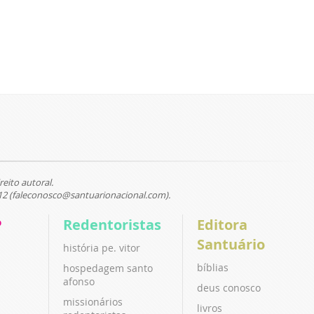
reito autoral.
12 (faleconosco@santuarionacional.com).
P
Redentoristas
Editora
Santuário
história pe. vitor
bíblias
hospedagem santo
afonso
deus conosco
missionários
livros