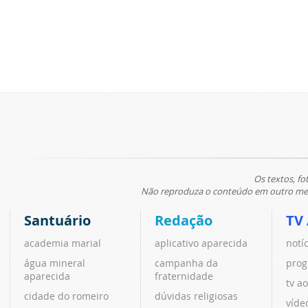
Os textos, fo
Não reproduza o conteúdo em outro meio
Santuário
Redação
TV
academia marial
aplicativo aparecida
notí
água mineral
campanha da
prog
aparecida
fraternidade
tv ao
cidade do romeiro
dúvidas religiosas
víde