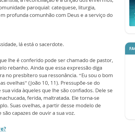
munidade paroquial: catequese, liturgia,
ar em profunda comunhão com Deus e a serviço do
dade, lá está o sacerdote.
FA
 que lhe é conferido pode ser chamado de pastor,
elo rebanho. Ainda que essa expressão diga
tra no presbítero sua ressonância. “Eu sou o bom
uas ovelhas” (João 10, 11). Pressupõe-se do
 sua vida àqueles que lhe são confiados. Dele se
achucada, ferida, maltratada. Ele torna-se
lo. Suas ovelhas, a partir desse modelo de
 são capazes de ouvir a sua voz.
re?