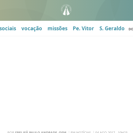
sociais
vocação
missões
Pe. Vitor
S. Geraldo
D
POR
FREI JEÂ PAULO ANDRADE, OFM
EM NOTÍCIAS
04 AGO 2017 - 10H23