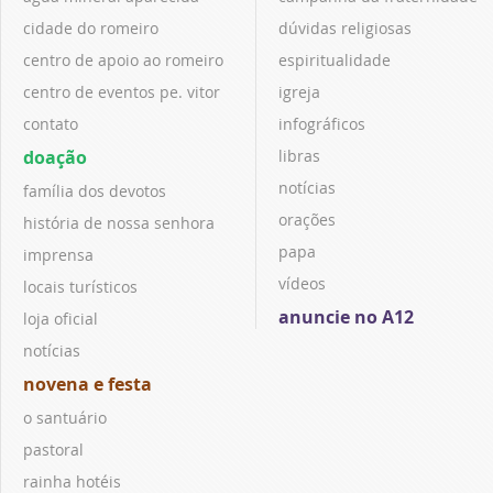
cidade do romeiro
dúvidas religiosas
centro de apoio ao romeiro
espiritualidade
centro de eventos pe. vitor
igreja
contato
infográficos
doação
libras
notícias
família dos devotos
orações
história de nossa senhora
papa
imprensa
vídeos
locais turísticos
anuncie no A12
loja oficial
notícias
novena e festa
o santuário
pastoral
rainha hotéis