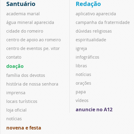
Santuário
Redação
academia marial
aplicativo aparecida
água mineral aparecida
campanha da fraternidade
cidade do romeiro
dúvidas religiosas
centro de apoio ao romeiro
espiritualidade
centro de eventos pe. vitor
igreja
contato
infográficos
doação
libras
notícias
família dos devotos
orações
história de nossa senhora
papa
imprensa
vídeos
locais turísticos
anuncie no A12
loja oficial
notícias
novena e festa