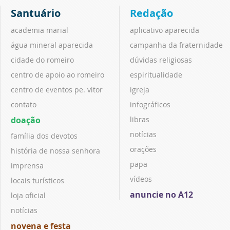
Santuário
Redação
academia marial
aplicativo aparecida
água mineral aparecida
campanha da fraternidade
cidade do romeiro
dúvidas religiosas
centro de apoio ao romeiro
espiritualidade
centro de eventos pe. vitor
igreja
contato
infográficos
doação
libras
notícias
família dos devotos
orações
história de nossa senhora
papa
imprensa
vídeos
locais turísticos
anuncie no A12
loja oficial
notícias
novena e festa