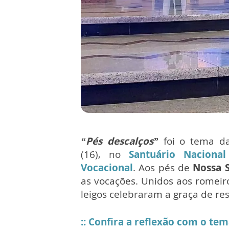
“Pés descalços”
foi o tema da 
(16), no
Santuário Naciona
Vocacional
. Aos pés de
Nossa 
as vocações. Unidos aos romeiros
leigos celebraram a graça de r
:: Confira a reflexão com o te