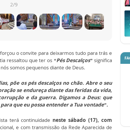
2
/9
forçou o convite para deixarmos tudo para trás e
FA
tia ressaltou que ter os
“Pés Descalços”
significa
e nós somos pequenos diante de Deus.
lias, põe os pés descalços no chão. Abre o seu
ração se endureça diante das feridas da vida,
 corrupção e da guerra. Digamos a Deus: que
 para que eu possa entender a Tua vontade”.
sta terá continuidade
neste sábado (17), com
acional, e com transmissão da Rede Aparecida de