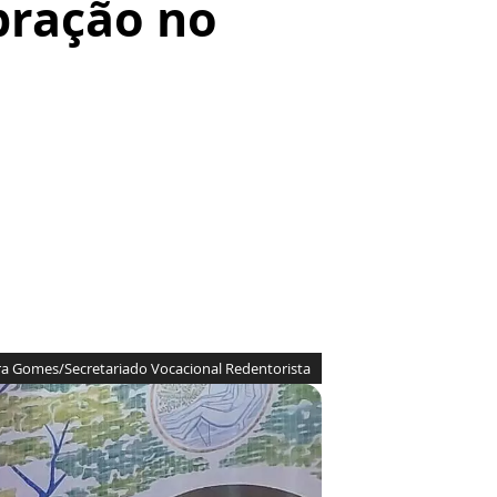
ebração no
a Gomes/Secretariado Vocacional Redentorista