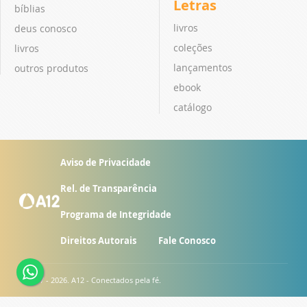
Letras
bíblias
livros
deus conosco
coleções
livros
lançamentos
outros produtos
ebook
catálogo
Aviso de Privacidade
Rel. de Transparência
Programa de Integridade
Direitos Autorais
Fale Conosco
© 2007 - 2026. A12 - Conectados pela fé.