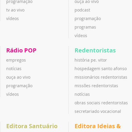
programação
ouça ao vivo
tv ao vivo
podcast
vídeos
programação
programas
vídeos
Rádio POP
Redentoristas
empregos
história pe. vitor
notícias
hospedagem santo afonso
ouça ao vivo
missionários redentoristas
programação
missões redentoristas
vídeos
notícias
obras sociais redentoristas
secretariado vocacional
Editora Santuário
Editora Ideias &