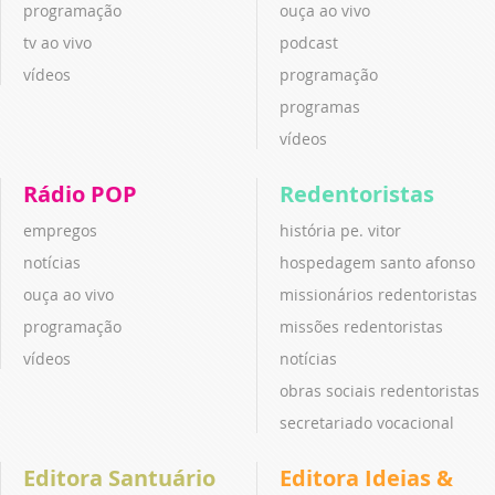
programação
ouça ao vivo
tv ao vivo
podcast
vídeos
programação
programas
vídeos
Rádio POP
Redentoristas
empregos
história pe. vitor
notícias
hospedagem santo afonso
ouça ao vivo
missionários redentoristas
programação
missões redentoristas
vídeos
notícias
obras sociais redentoristas
secretariado vocacional
Editora Santuário
Editora Ideias &