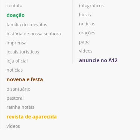
contato
infográficos
doação
libras
notícias
família dos devotos
orações
história de nossa senhora
papa
imprensa
vídeos
locais turísticos
anuncie no A12
loja oficial
notícias
novena e festa
o santuário
pastoral
rainha hotéis
revista de aparecida
vídeos