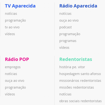
TV Aparecida
Rádio Aparecida
notícias
notícias
programação
ouça ao vivo
tv ao vivo
podcast
vídeos
programação
programas
vídeos
Rádio POP
Redentoristas
empregos
história pe. vitor
notícias
hospedagem santo afonso
ouça ao vivo
missionários redentoristas
programação
missões redentoristas
vídeos
notícias
obras sociais redentoristas