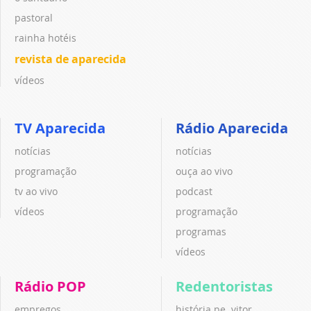
pastoral
rainha hotéis
revista de aparecida
vídeos
TV Aparecida
Rádio Aparecida
notícias
notícias
programação
ouça ao vivo
tv ao vivo
podcast
vídeos
programação
programas
vídeos
Rádio POP
Redentoristas
empregos
história pe. vitor