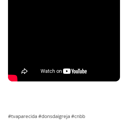
#tvaparecida #donsdaigreja #cnbb