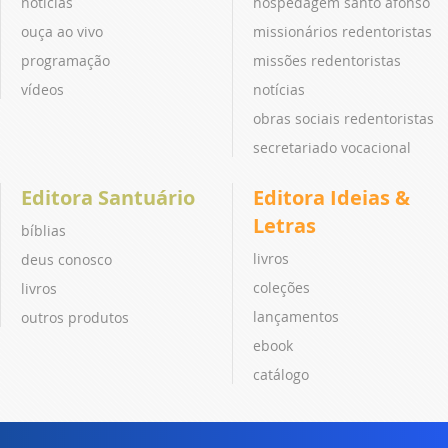
notícias
hospedagem santo afonso
ouça ao vivo
missionários redentoristas
programação
missões redentoristas
vídeos
notícias
obras sociais redentoristas
secretariado vocacional
Editora Santuário
Editora Ideias &
Letras
bíblias
livros
deus conosco
coleções
livros
lançamentos
outros produtos
ebook
catálogo