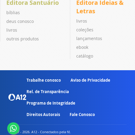
Editora Santuário
Editora Ideias &
Letras
bíblias
livros
deus conosco
coleções
livros
lançamentos
outros produtos
ebook
catálogo
Trabalhe conosco
Aviso de Privacidade
Rel. de Transparência
Programa de Integridade
Direitos Autorais
Fale Conosco
© 2007 - 2026. A12 - Conectados pela fé.