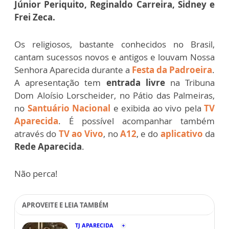
Júnior Periquito, Reginaldo Carreira, Sidney e
Frei Zeca.
Os religiosos, bastante conhecidos no Brasil,
cantam sucessos novos e antigos e louvam Nossa
Senhora Aparecida durante a
Festa da Padroeira
.
A apresentação tem
entrada livre
na Tribuna
Dom Aloísio Lorscheider, no Pátio das Palmeiras,
no
Santuário Nacional
e exibida ao vivo pela
TV
Aparecida
. É possível acompanhar também
através do
TV ao Vivo
, no
A12
, e do
aplicativo
da
Rede Aparecida
.
Não perca!
APROVEITE E LEIA TAMBÉM
TJ APARECIDA