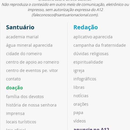
Não reproduza o conteúdo em outro meio de comunicação, eletrônico ou
impresso, sem autorização expressa do A12
(faleconosco@santuarionacional.com).
Santuário
Redação
academia marial
aplicativo aparecida
água mineral aparecida
campanha da fraternidade
cidade do romeiro
dúvidas religiosas
centro de apoio ao romeiro
espiritualidade
centro de eventos pe. vitor
igreja
contato
infográficos
doação
libras
notícias
família dos devotos
orações
história de nossa senhora
papa
imprensa
vídeos
locais turísticos
anuncie no A12