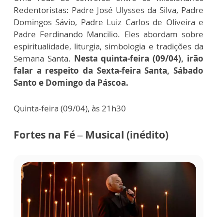
Redentoristas: Padre José Ulysses da Silva, Padre
Domingos Sávio, Padre Luiz Carlos de Oliveira e
Padre Ferdinando Mancilio. Eles abordam sobre
espiritualidade, liturgia, simbologia e tradições da
Semana Santa.
Nesta quinta-feira (09/04), irão
falar a respeito da Sexta-feira Santa, Sábado
Santo e Domingo da Páscoa.
Quinta-feira (09/04), às 21h30
Fortes na Fé – Musical (inédito)
Imagens
do
Especial
do
Fortes
na
Fé
mais