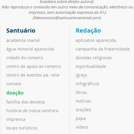
brasileira sobre direito autoral.
Não reproduza o conteúdo em outro meio de comunicação, eletrônico ou
impresso, sem autorização expressa do A12
(faleconosco@santuarionacional.com).
Santuário
Redação
academia marial
aplicativo aparecida
água mineral aparecida
campanha da fraternidade
cidade do romeiro
dúvidas religiosas
centro de apoio ao romeiro
espiritualidade
centro de eventos pe. vitor
igreja
contato
infográficos
doação
libras
notícias
família dos devotos
orações
história de nossa senhora
papa
imprensa
vídeos
locais turísticos