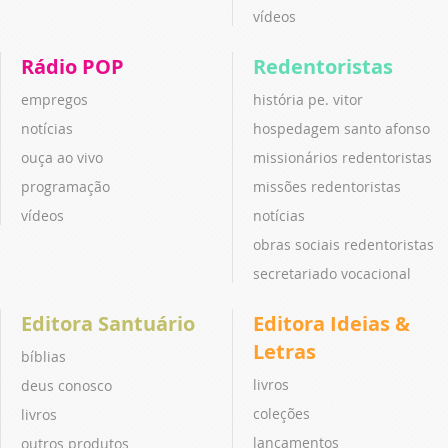
vídeos
Rádio POP
Redentoristas
empregos
história pe. vitor
notícias
hospedagem santo afonso
ouça ao vivo
missionários redentoristas
programação
missões redentoristas
vídeos
notícias
obras sociais redentoristas
secretariado vocacional
Editora Santuário
Editora Ideias &
Letras
bíblias
livros
deus conosco
coleções
livros
lançamentos
outros produtos