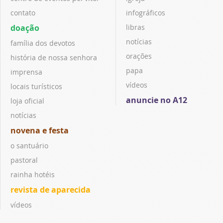
contato
infográficos
doação
libras
notícias
família dos devotos
orações
história de nossa senhora
papa
imprensa
vídeos
locais turísticos
anuncie no A12
loja oficial
notícias
novena e festa
o santuário
pastoral
rainha hotéis
revista de aparecida
vídeos