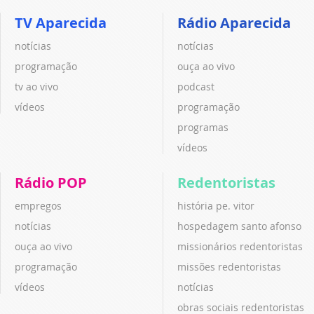
TV Aparecida
Rádio Aparecida
notícias
notícias
programação
ouça ao vivo
tv ao vivo
podcast
vídeos
programação
programas
vídeos
Rádio POP
Redentoristas
empregos
história pe. vitor
notícias
hospedagem santo afonso
ouça ao vivo
missionários redentoristas
programação
missões redentoristas
vídeos
notícias
obras sociais redentoristas