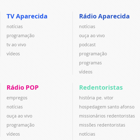
TV Aparecida
Rádio Aparecida
notícias
notícias
programação
ouça ao vivo
tv ao vivo
podcast
vídeos
programação
programas
vídeos
Rádio POP
Redentoristas
empregos
história pe. vitor
notícias
hospedagem santo afonso
ouça ao vivo
missionários redentoristas
programação
missões redentoristas
vídeos
notícias