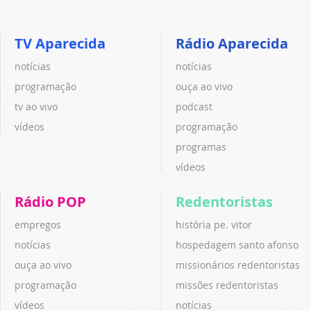
TV Aparecida
Rádio Aparecida
notícias
notícias
programação
ouça ao vivo
tv ao vivo
podcast
vídeos
programação
programas
vídeos
Rádio POP
Redentoristas
empregos
história pe. vitor
notícias
hospedagem santo afonso
ouça ao vivo
missionários redentoristas
programação
missões redentoristas
vídeos
notícias