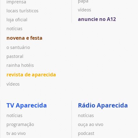
papa
imprensa
vídeos
locais turísticos
anuncie no A12
loja oficial
notícias
novena e festa
o santuário
pastoral
rainha hotéis
revista de aparecida
vídeos
TV Aparecida
Rádio Aparecida
notícias
notícias
programação
ouça ao vivo
tv ao vivo
podcast