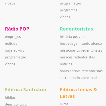
vídeos
programação
programas
vídeos
Rádio POP
Redentoristas
empregos
história pe. vitor
notícias
hospedagem santo afonso
ouça ao vivo
missionários redentoristas
programação
missões redentoristas
vídeos
notícias
obras sociais redentoristas
secretariado vocacional
Editora Santuário
Editora Ideias &
Letras
bíblias
livros
deus conosco