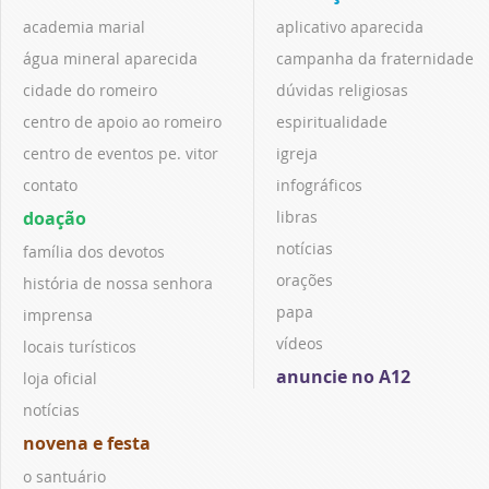
academia marial
aplicativo aparecida
água mineral aparecida
campanha da fraternidade
cidade do romeiro
dúvidas religiosas
centro de apoio ao romeiro
espiritualidade
centro de eventos pe. vitor
igreja
contato
infográficos
doação
libras
notícias
família dos devotos
orações
história de nossa senhora
papa
imprensa
vídeos
locais turísticos
anuncie no A12
loja oficial
notícias
novena e festa
o santuário