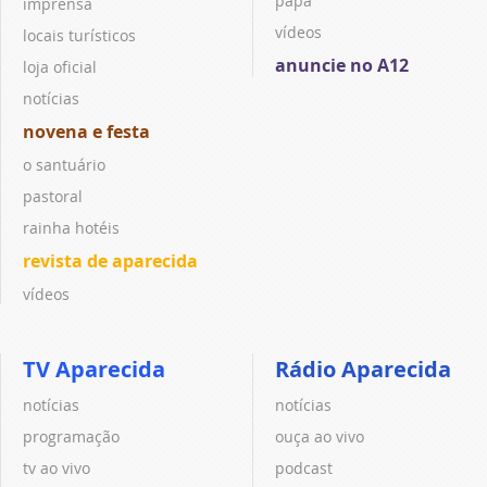
papa
imprensa
vídeos
locais turísticos
anuncie no A12
loja oficial
notícias
novena e festa
o santuário
pastoral
rainha hotéis
revista de aparecida
vídeos
TV Aparecida
Rádio Aparecida
notícias
notícias
programação
ouça ao vivo
tv ao vivo
podcast