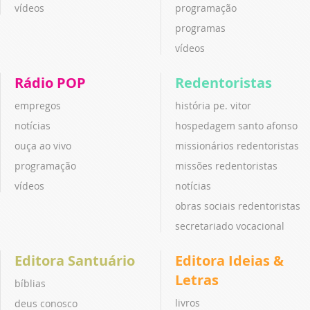
vídeos
programação
programas
vídeos
Rádio POP
Redentoristas
empregos
história pe. vitor
notícias
hospedagem santo afonso
ouça ao vivo
missionários redentoristas
programação
missões redentoristas
vídeos
notícias
obras sociais redentoristas
secretariado vocacional
Editora Santuário
Editora Ideias &
Letras
bíblias
livros
deus conosco