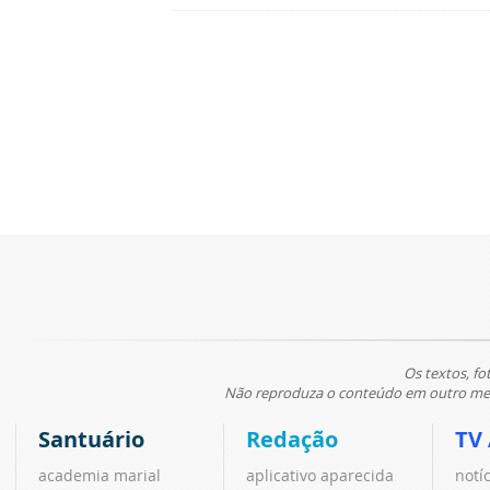
Os textos, fo
Não reproduza o conteúdo em outro meio
Santuário
Redação
TV
academia marial
aplicativo aparecida
notí