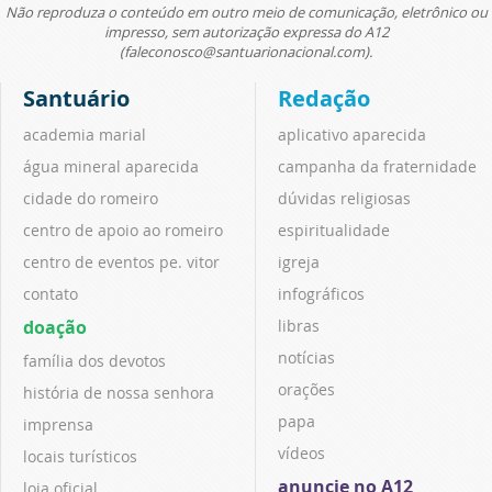
Não reproduza o conteúdo em outro meio de comunicação, eletrônico ou
impresso, sem autorização expressa do A12
(faleconosco@santuarionacional.com).
Santuário
Redação
academia marial
aplicativo aparecida
água mineral aparecida
campanha da fraternidade
cidade do romeiro
dúvidas religiosas
centro de apoio ao romeiro
espiritualidade
centro de eventos pe. vitor
igreja
contato
infográficos
doação
libras
notícias
família dos devotos
orações
história de nossa senhora
papa
imprensa
vídeos
locais turísticos
anuncie no A12
loja oficial