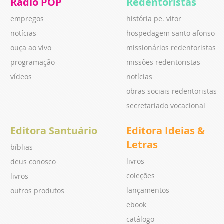
Rádio POP
Redentoristas
empregos
história pe. vitor
notícias
hospedagem santo afonso
ouça ao vivo
missionários redentoristas
programação
missões redentoristas
vídeos
notícias
obras sociais redentoristas
secretariado vocacional
Editora Santuário
Editora Ideias &
Letras
bíblias
livros
deus conosco
coleções
livros
lançamentos
outros produtos
ebook
catálogo