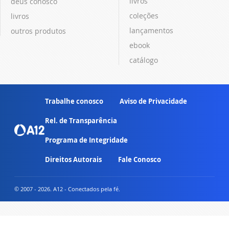
livros
deus conosco
coleções
livros
lançamentos
outros produtos
ebook
catálogo
Trabalhe conosco
Aviso de Privacidade
Rel. de Transparência
Programa de Integridade
Direitos Autorais
Fale Conosco
© 2007 - 2026. A12 - Conectados pela fé.