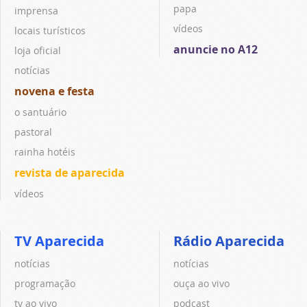
papa
imprensa
vídeos
locais turísticos
anuncie no A12
loja oficial
notícias
novena e festa
o santuário
pastoral
rainha hotéis
revista de aparecida
vídeos
TV Aparecida
Rádio Aparecida
notícias
notícias
programação
ouça ao vivo
tv ao vivo
podcast