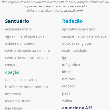
Não reproduza o conteúdo em outro meio de comunicação, eletrônico ou
impresso, sem autorização expressa do A12
(faleconosco@santuarionacional.com).
Santuário
Redação
academia marial
aplicativo aparecida
água mineral aparecida
campanha da fraternidade
cidade do romeiro
dúvidas religiosas
centro de apoio ao romeiro
espiritualidade
centro de eventos pe. vitor
igreja
contato
infográficos
doação
libras
notícias
família dos devotos
orações
história de nossa senhora
papa
imprensa
vídeos
locais turísticos
anuncie no A12
loja oficial