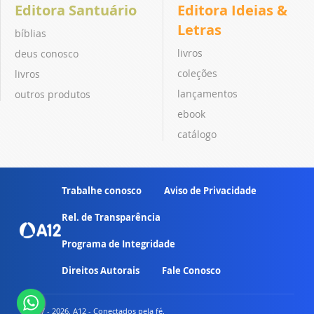
Editora Santuário
Editora Ideias &
Letras
bíblias
livros
deus conosco
coleções
livros
lançamentos
outros produtos
ebook
catálogo
Trabalhe conosco
Aviso de Privacidade
Rel. de Transparência
Programa de Integridade
Direitos Autorais
Fale Conosco
© 2007 - 2026. A12 - Conectados pela fé.