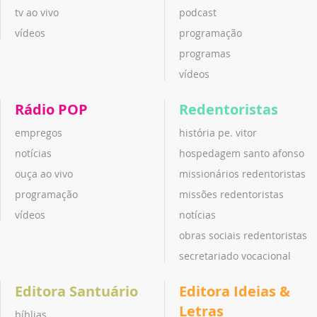
tv ao vivo
podcast
vídeos
programação
programas
vídeos
Rádio POP
Redentoristas
empregos
história pe. vitor
notícias
hospedagem santo afonso
ouça ao vivo
missionários redentoristas
programação
missões redentoristas
vídeos
notícias
obras sociais redentoristas
secretariado vocacional
Editora Santuário
Editora Ideias &
Letras
bíblias