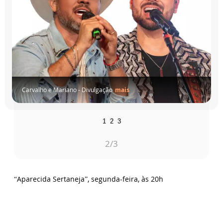
-
Divulgação
mais
1
2
3
3
/3
“Aparecida Sertaneja”, segunda-feira, às 20h