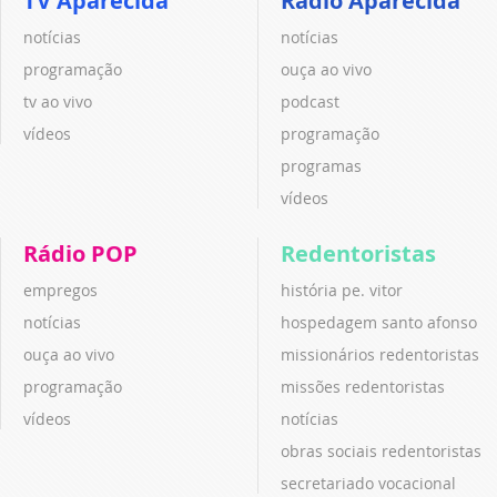
TV Aparecida
Rádio Aparecida
notícias
notícias
programação
ouça ao vivo
tv ao vivo
podcast
vídeos
programação
programas
vídeos
Rádio POP
Redentoristas
empregos
história pe. vitor
notícias
hospedagem santo afonso
ouça ao vivo
missionários redentoristas
programação
missões redentoristas
vídeos
notícias
obras sociais redentoristas
secretariado vocacional