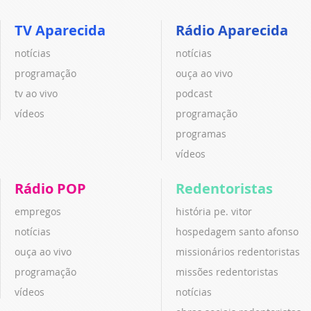
TV Aparecida
Rádio Aparecida
notícias
notícias
programação
ouça ao vivo
tv ao vivo
podcast
vídeos
programação
programas
vídeos
Rádio POP
Redentoristas
empregos
história pe. vitor
notícias
hospedagem santo afonso
ouça ao vivo
missionários redentoristas
programação
missões redentoristas
vídeos
notícias